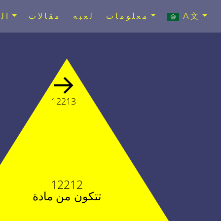
A文
معلومات
لعبه
مقالات
ال
→
12213
12212
تتكون من مادة