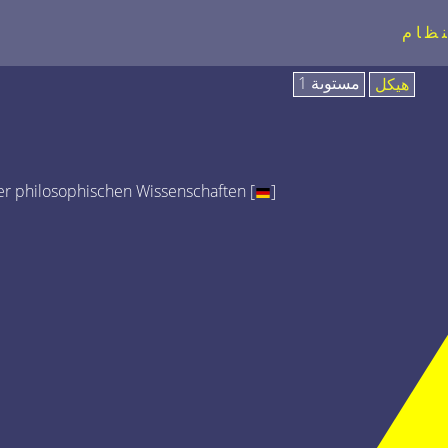
نظام
مستوىة 1
هيكل
r philosophischen Wissenschaften [
]