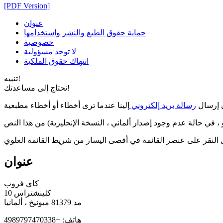
[PDF Version]
عنوان
حماية حقوق الطبع والنشر واستخدامها
خصوصية
لا توجد مسؤولية
انتهاك حقوق الملكية
تنبيه!
نحتاج إلى مساعدتك!
ى إرسال
رسالة بريد إلكتروني
ل النقر على عنصر القائمة في أقصى اليسار من شريط القائمة العلوي
عنوان
كاي فروب
كلينشتراس 10
مد 81379 ميونيخ ، ألمانيا
هاتف: +4989797470338