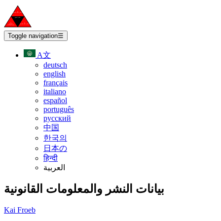
Toggle navigation
☰
A文
deutsch
english
français
italiano
español
português
русский
中国
한국의
日本の
हिन्दी
العربية
بيانات النشر والمعلومات القانونية
Kai Froeb