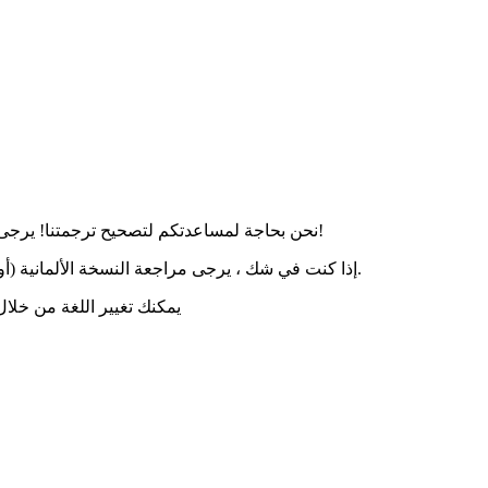
إلينا عندما ترى أخطاء أو أخطاء مطبعية!
نحن بحاجة لمساعدتكم لتصحيح ترجمتنا! يرج
إذا كنت في شك ، يرجى مراجعة النسخة الألمانية (أو ، في حالة عدم وجود إصدار ألماني ، النسخة الإنجليزية) من هذا النص.
يمكنك تغيير اللغة من خلا