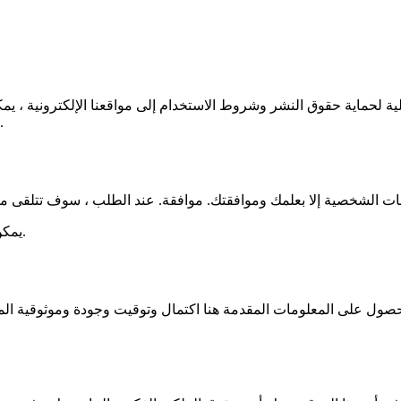
يلية لحماية حقوق النشر وشروط الاستخدام إلى مواقعنا الإلكترونية ، يم
المعني) الذي يمكنك تنزيله لهذا الغرض صفحات لها المزيد من الحقوق.
يمكن الاطلاع على لوائحنا التفصيلية لحماية البيانات [هنا](البريد الإلكتروني.
صول على المعلومات المقدمة هنا اكتمال وتوقيت وجودة وموثوقية الم