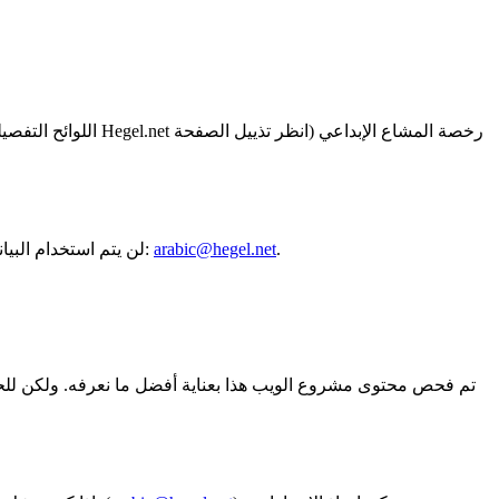
اللوائح التفص
.
arabic@hegel.net
لن يتم استخدام البيانات الشخصية إلا بعلمك وموافقتك. موافقة. عند الطلب ، سوف تتلقى معلومات مجانية على البيانات الشخصية المخزنة عنك. يرجى الاتصال بـ:
تم فحص محتوى مشروع الويب هذا بعناية أفضل ما نعرفه. ولكن للح