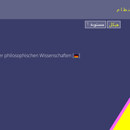
نظام
مستوىة 1
هيكل
r philosophischen Wissenschaften [
]