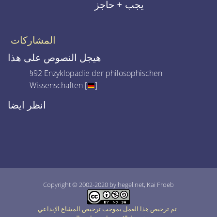
يجب + حاجز
المشاركات
هيجل النصوص على هذا
§92 Enzyklopädie der philosophischen
Wissenschaften [
]
انظر ايضا
Copyright © 2002-2020 by hegel.net, Kai Froeb
.
تم ترخيص هذا العمل بموجب ترخيص المشاع الإبداعي