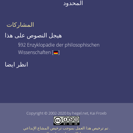
المحدود
المشاركات
هيجل النصوص على هذا
§92 Enzyklopädie der philosophischen
Wissenschaften [
]
انظر ايضا
Copyright © 2002-2020 by hegel.net, Kai Froeb
.
تم ترخيص هذا العمل بموجب ترخيص المشاع الإبداعي