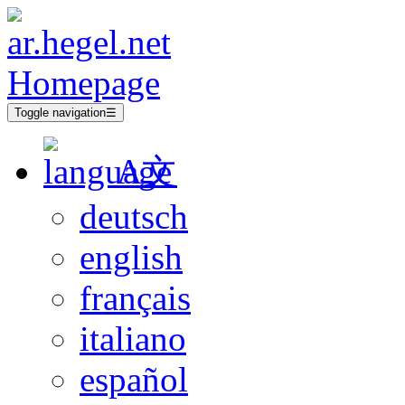
Toggle navigation
☰
A文
deutsch
english
français
italiano
español