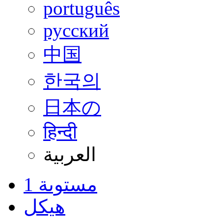
português
русский
中国
한국의
日本の
हिन्दी
العربية
مستوىة 1
هيكل