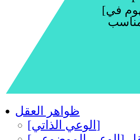
هوم في
ظواهر العقل
[الوعي الذاتي]
قل [الوعي الموضوعي]