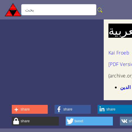
ربية
Kai Froeb
[PDF Versi
لدين
share
share
share
share
tweet
s