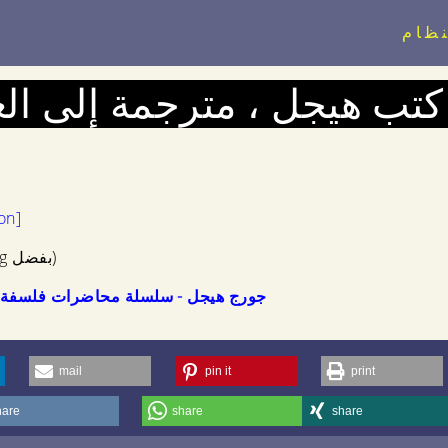
نظام
كتب هيجل ، مترجمة إلى الع
on]
(archive.org بفضل)
جورج هيجل - سلسلة محاضرات فلسفة ا
mail
pin it
print
hare
share
share