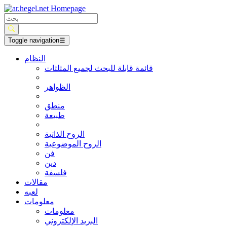
Toggle navigation
☰
النظام
قائمة قابلة للبحث لجميع المثلثات
الظواهر
منطق
طبيعة
الروح الذاتية
الروح الموضوعية
فن
دين
فلسفة
مقالات
لعبه
معلومات
معلومات
البريد الإلكتروني