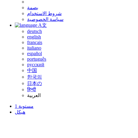
بصمة
شروط الاستخدام
سياسة الخصوصية
A文
deutsch
english
français
italiano
español
português
русский
中国
한국의
日本の
हिन्दी
العربية
مستوىة 1
هيكل