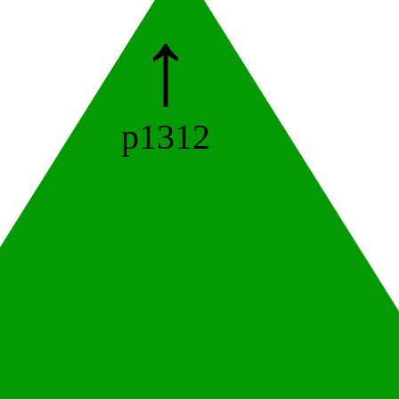
↑
p1312