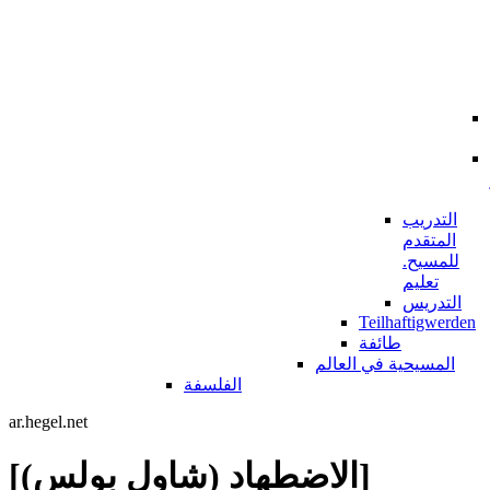
التدريب
المتقدم
للمسيح.
تعليم
التدريس
Teilhaftigwerden
طائفة
المسيحية في العالم
الفلسفة
ar.hegel.net
[الاضطهاد (شاول بولس)]