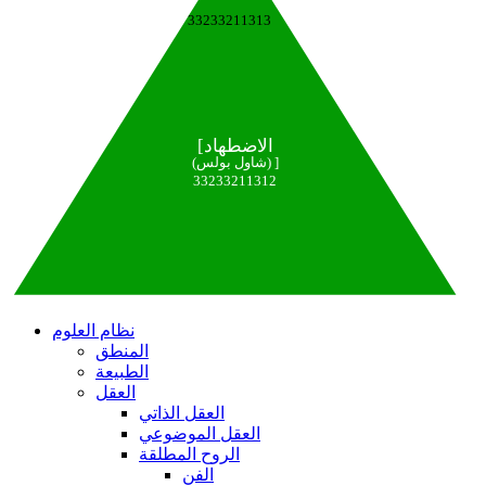
33233211313
[الاضطهاد
(شاول بولس) ]
33233211312
نظام العلوم
المنطق
الطبيعة
العقل
العقل الذاتي
العقل الموضوعي
الروح المطلقة
الفن