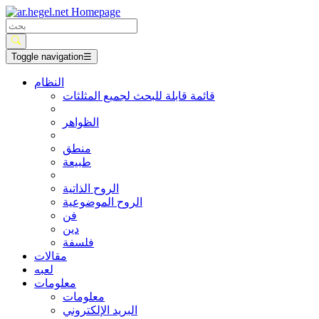
Toggle navigation
☰
النظام
قائمة قابلة للبحث لجميع المثلثات
الظواهر
منطق
طبيعة
الروح الذاتية
الروح الموضوعية
فن
دين
فلسفة
مقالات
لعبه
معلومات
معلومات
البريد الإلكتروني