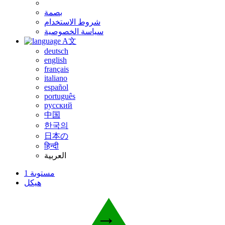
بصمة
شروط الاستخدام
سياسة الخصوصية
A文
deutsch
english
français
italiano
español
português
русский
中国
한국의
日本の
हिन्दी
العربية
مستوىة 1
هيكل
→