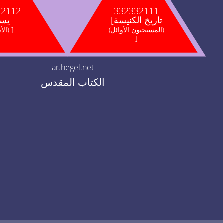
32112
332332111
[تاريخ الكنيسة
[يس
(المسيحيون الأوائل)
(الأناجيل) ]
]
ar.hegel.net
الكتاب المقدس