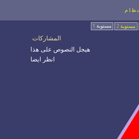
نظام
مستوىة 1
مستوىة 2
المشاركات
هيجل النصوص على هذا
انظر ايضا