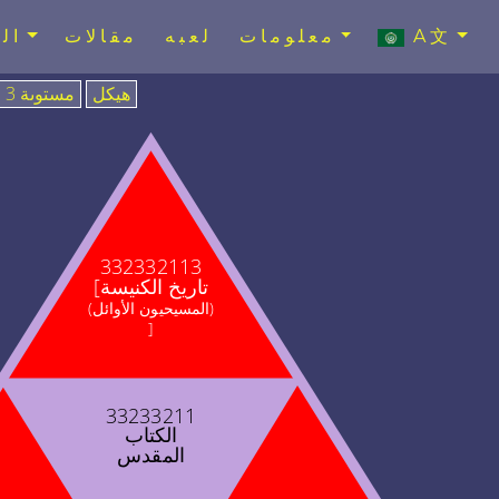
A文
معلومات
لعبه
مقالات
ال
هيكل
مستوىة 3
332332113
[تاريخ الكنيسة
(المسيحيون الأوائل)
]
33233211
الكتاب
المقدس