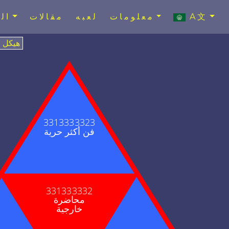
A文
معلومات
لعبه
مقالات
ال
هيكل
3313333323
فن أكثر حرية
331333332
محاضرة
خارجية