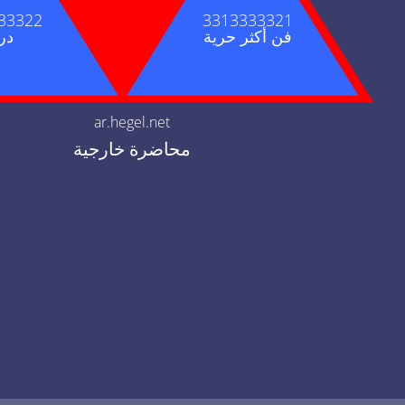
33322
3313333321
فن أكثر حرية
درا
ar.hegel.net
محاضرة خارجية