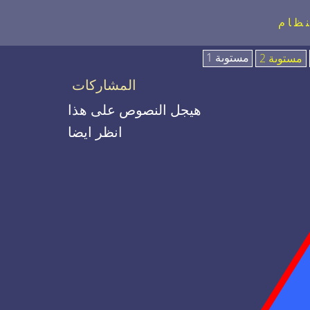
نظام
مستوىة 1
مستوىة 2
المشاركات
هيجل النصوص على هذا
انظر ايضا