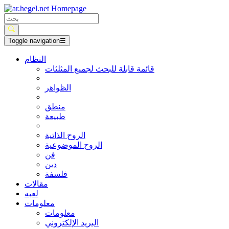
Toggle navigation
☰
النظام
قائمة قابلة للبحث لجميع المثلثات
الظواهر
منطق
طبيعة
الروح الذاتية
الروح الموضوعية
فن
دين
فلسفة
مقالات
لعبه
معلومات
معلومات
البريد الإلكتروني