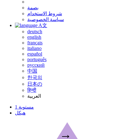
بصمة
شروط الاستخدام
سياسة الخصوصية
A文
deutsch
english
français
italiano
español
português
русский
中国
한국의
日本の
हिन्दी
العربية
مستوىة 1
هيكل
→