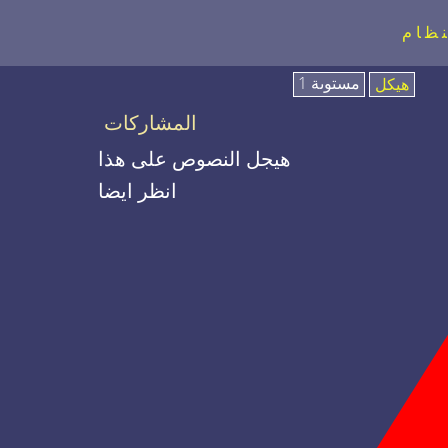
نظام
مستوىة 1
هيكل
المشاركات
هيجل النصوص على هذا
انظر ايضا