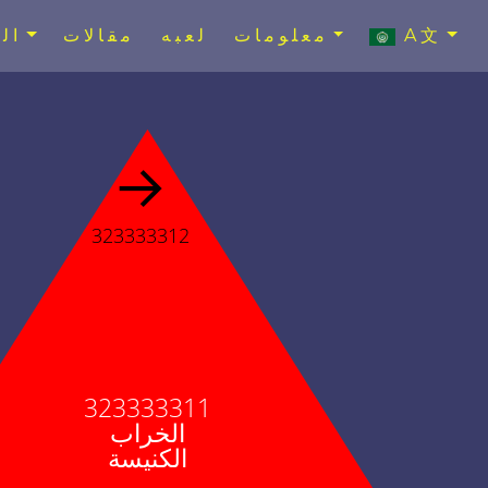
A文
معلومات
لعبه
مقالات
ال
→
323333312
323333311
الخراب
الكنيسة