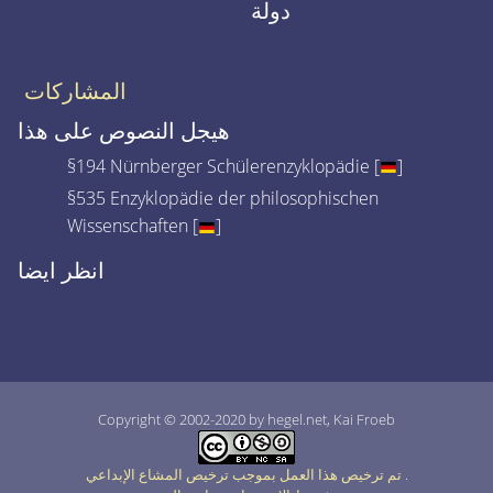
دولة
المشاركات
هيجل النصوص على هذا
§194 Nürnberger Schülerenzyklopädie [
]
§535 Enzyklopädie der philosophischen
Wissenschaften [
]
انظر ايضا
Copyright © 2002-2020 by hegel.net, Kai Froeb
.
تم ترخيص هذا العمل بموجب ترخيص المشاع الإبداعي