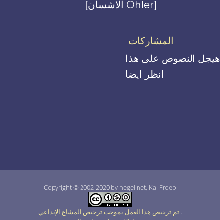
[الاشسان Ohler]
المشاركات
هيجل النصوص على هذا
انظر ايضا
Copyright © 2002-2020 by hegel.net, Kai Froeb
.
تم ترخيص هذا العمل بموجب ترخيص المشاع الإبداعي