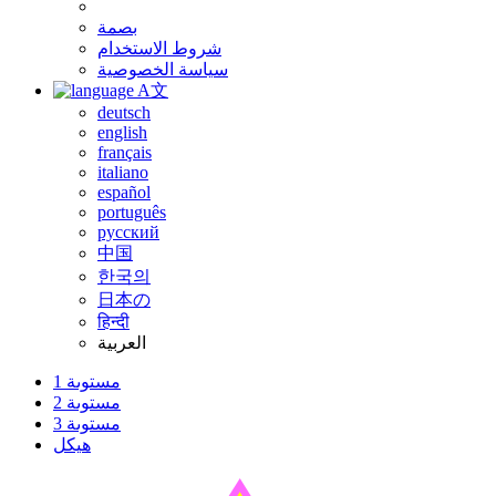
بصمة
شروط الاستخدام
سياسة الخصوصية
A文
deutsch
english
français
italiano
español
português
русский
中国
한국의
日本の
हिन्दी
العربية
مستوىة 1
مستوىة 2
مستوىة 3
هيكل