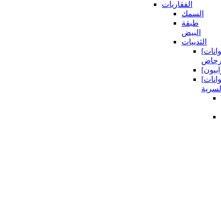
الفقاريات
السمك
طبقة
البيض
الثدييات
[حيوانات
[الحيوانات