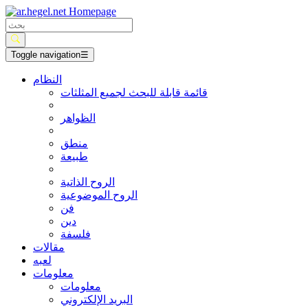
Toggle navigation
☰
النظام
قائمة قابلة للبحث لجميع المثلثات
الظواهر
منطق
طبيعة
الروح الذاتية
الروح الموضوعية
فن
دين
فلسفة
مقالات
لعبه
معلومات
معلومات
البريد الإلكتروني