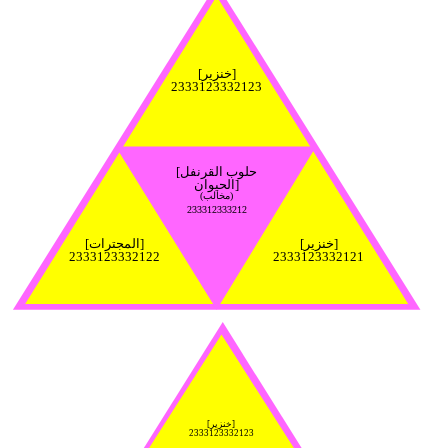
[خنزير]
2333123332123
[حلوب القرنفل
الحيوان]
(مخالب)
233312333212
[خنزير]
[المجترات]
2333123332122
2333123332121
[خنزير]
2333123332123