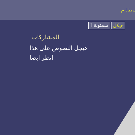
نظام
مستوىة 1
هيكل
المشاركات
هيجل النصوص على هذا
انظر ايضا