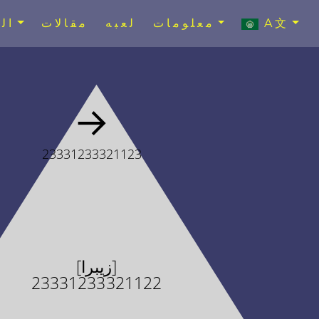
A文
معلومات
لعبه
مقالات
ال
→
23331233321123
[زيبرا]
23331233321122