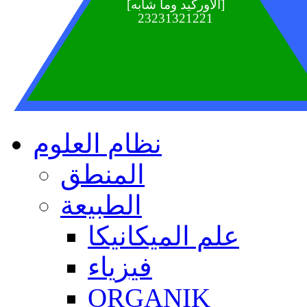
الأوركيد وما شابه
[
]
23231321221
نظام العلوم
المنطق
الطبيعة
علم الميكانيكا
فيزياء
ORGANIK