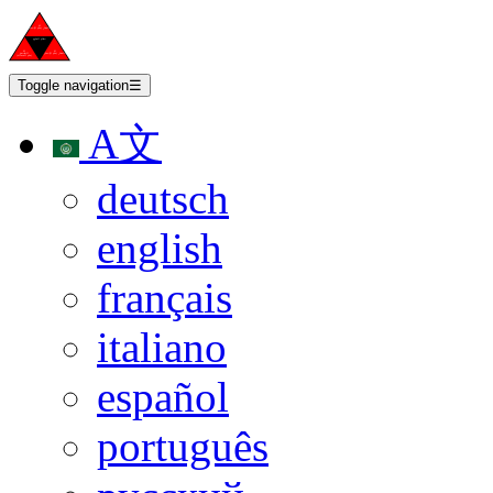
Toggle navigation
☰
A文
deutsch
english
français
italiano
español
português