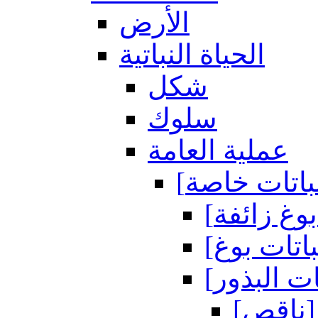
الأرض
الحياة النباتية
شكل
سلوك
عملية العامة
[ناقص]