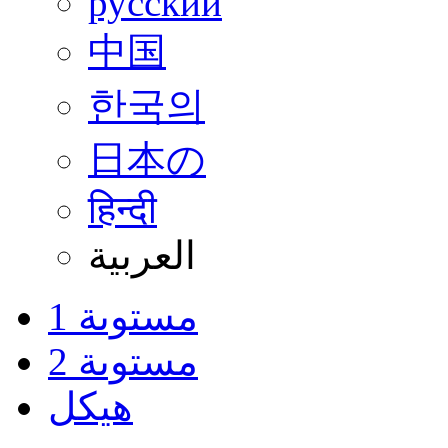
русский
中国
한국의
日本の
हिन्दी
العربية
مستوىة 1
مستوىة 2
هيكل