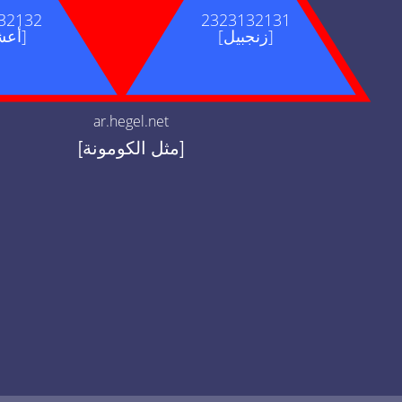
32132
2323132131
[زنجبيل]
[أعشاب]
ar.hegel.net
[مثل الكومونة]