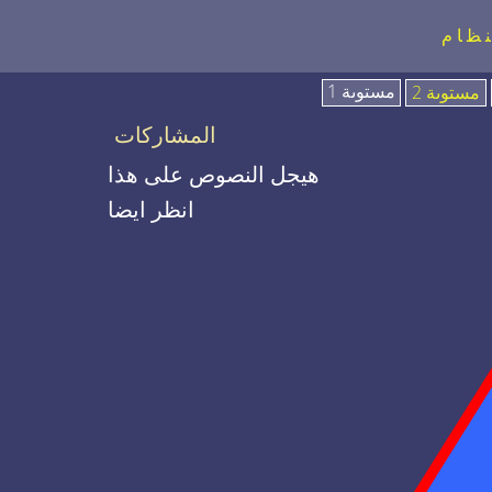
نظام
مستوىة 1
مستوىة 2
المشاركات
هيجل النصوص على هذا
انظر ايضا