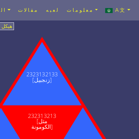
A文
معلومات
لعبه
مقالات
ال
هيكل
2323132133
[زنجبيل]
232313213
[مثل
الكومونة]