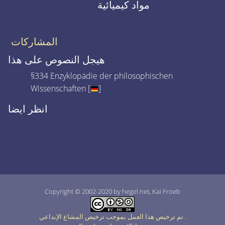
مواد كيميائية
المشاركات
هيجل النصوص على هذا
§334 Enzyklopädie der philosophischen
Wissenschaften [
]
انظر ايضا
Copyright © 2002-2020 by hegel.net, Kai Froeb
.
تم ترخيص هذا العمل بموجب ترخيص المشاع الإبداعي