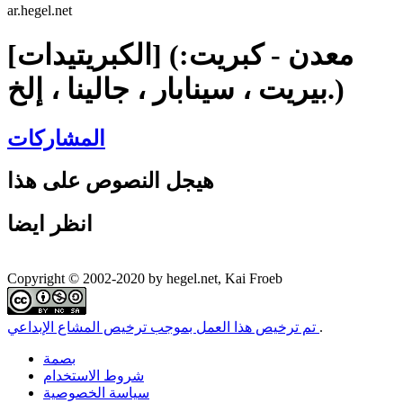
ar.hegel.net
[الكبريتيدات] (معدن - كبريت:
بيريت ، سينابار ، جالينا ، إلخ.)
المشاركات
هيجل النصوص على هذا
انظر ايضا
Copyright © 2002-2020 by hegel.net, Kai Froeb
.
تم ترخيص هذا العمل بموجب ترخيص المشاع الإبداعي
بصمة
شروط الاستخدام
سياسة الخصوصية