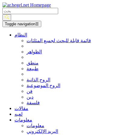
Toggle navigation
☰
النظام
قائمة قابلة للبحث لجميع المثلثات
الظواهر
منطق
طبيعة
الروح الذاتية
الروح الموضوعية
فن
دين
فلسفة
مقالات
لعبه
معلومات
معلومات
البريد الإلكتروني