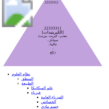
22333312
22333311
[الكبريتيدات]
(معدن - كبريت: بيريت
، سينابار
، جالينا
،
إلخ.)
نظام العلوم
المنطق
الطبيعة
علم الميكانيكا
فيزياء
الفيزياء العامة
الخصائص
جسم مادي