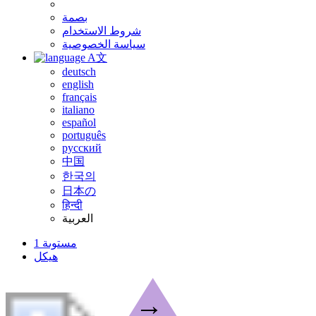
بصمة
شروط الاستخدام
سياسة الخصوصية
A文
deutsch
english
français
italiano
español
português
русский
中国
한국의
日本の
हिन्दी
العربية
مستوىة 1
هيكل
→