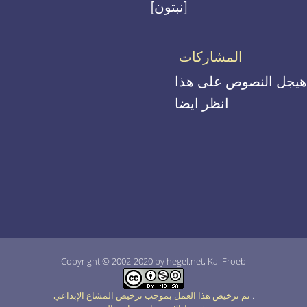
[نبتون]
المشاركات
هيجل النصوص على هذا
انظر ايضا
Copyright © 2002-2020 by hegel.net, Kai Froeb
.
تم ترخيص هذا العمل بموجب ترخيص المشاع الإبداعي