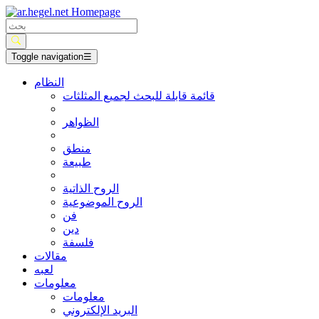
Toggle navigation
☰
النظام
قائمة قابلة للبحث لجميع المثلثات
الظواهر
منطق
طبيعة
الروح الذاتية
الروح الموضوعية
فن
دين
فلسفة
مقالات
لعبه
معلومات
معلومات
البريد الإلكتروني