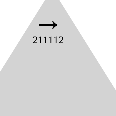
→
211112