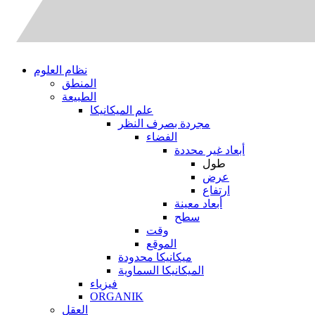
نظام العلوم
المنطق
الطبيعة
علم الميكانيكا
مجردة بصرف النظر
الفضاء
أبعاد غير محددة
طول
عرض
ارتفاع
أبعاد معينة
سطح
وقت
الموقع
ميكانيكا محدودة
الميكانيكا السماوية
فيزياء
ORGANIK
العقل