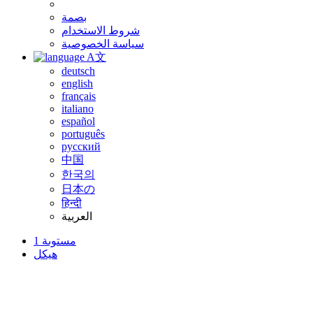
بصمة
شروط الاستخدام
سياسة الخصوصية
A文
deutsch
english
français
italiano
español
português
русский
中国
한국의
日本の
हिन्दी
العربية
مستوىة 1
هيكل