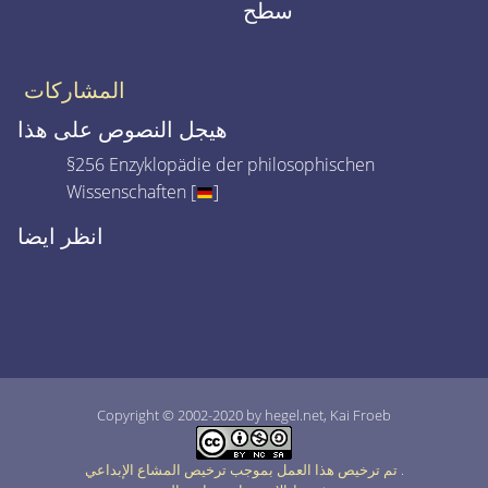
سطح
المشاركات
هيجل النصوص على هذا
§256 Enzyklopädie der philosophischen
Wissenschaften [
]
انظر ايضا
Copyright © 2002-2020 by hegel.net, Kai Froeb
.
تم ترخيص هذا العمل بموجب ترخيص المشاع الإبداعي