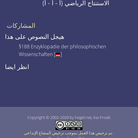
الاستنتاج الرياضي (أ - أ - أ)
المشاركات
هيجل النصوص على هذا
§188 Enzyklopädie der philosophischen
Wissenschaften [
]
انظر ايضا
Copyright © 2002-2020 by hegel.net, Kai Froeb
.
تم ترخيص هذا العمل بموجب ترخيص المشاع الإبداعي