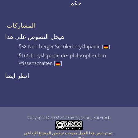
حكم
المشاركات
هيجل النصوص على هذا
§58 Nürnberger Schülerenzyklopädie [
]
§166 Enzyklopädie der philosophischen
Wissenschaften [
]
انظر ايضا
Copyright © 2002-2020 by hegel.net, Kai Froeb
.
تم ترخيص هذا العمل بموجب ترخيص المشاع الإبداعي