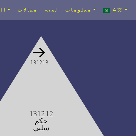
A文
معلومات
لعبه
مقالات
ال
→
131213
131212
حكم
سلبي