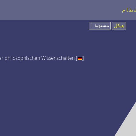
نظام
مستوىة 1
هيكل
r philosophischen Wissenschaften [
]