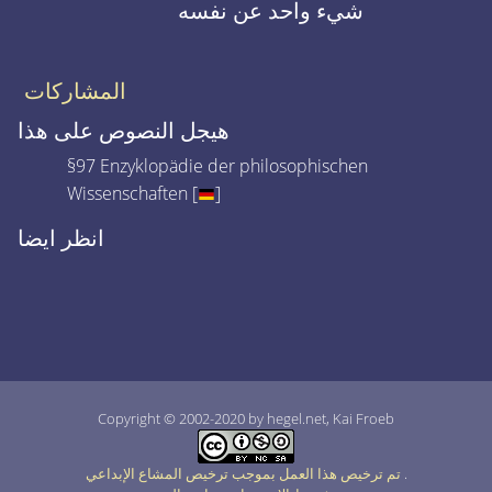
شيء واحد عن نفسه
المشاركات
هيجل النصوص على هذا
§97 Enzyklopädie der philosophischen
Wissenschaften [
]
انظر ايضا
Copyright © 2002-2020 by hegel.net, Kai Froeb
.
تم ترخيص هذا العمل بموجب ترخيص المشاع الإبداعي