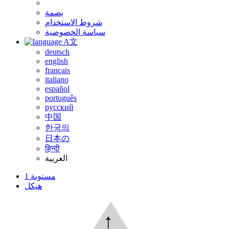
بصمة
شروط الاستخدام
سياسة الخصوصية
A文
deutsch
english
français
italiano
español
português
русский
中国
한국의
日本の
हिन्दी
العربية
مستوىة 1
هيكل
↑