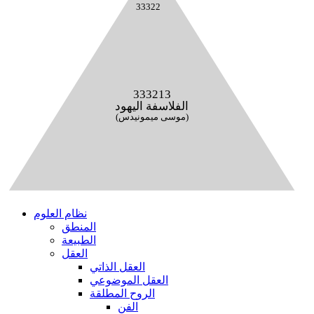
33322
333213
الفلاسفة اليهود
(موسى ميمونيدس)
نظام العلوم
المنطق
الطبيعة
العقل
العقل الذاتي
العقل الموضوعي
الروح المطلقة
الفن