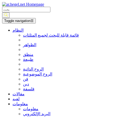
Toggle navigation
☰
النظام
قائمة قابلة للبحث لجميع المثلثات
الظواهر
منطق
طبيعة
الروح الذاتية
الروح الموضوعية
فن
دين
فلسفة
مقالات
لعبه
معلومات
معلومات
البريد الإلكتروني