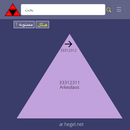
Togg
☰
مستوىة 1
هيكل
→
33312312
33312311
Arkesilaos
ar.hegel.net