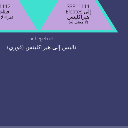
1112
33311111
Eleates إلى
فيثا
هيراكليتس
(هراء لا معنى له)
(لا معنى له)
ar.hegel.net
تاليس إلى هيراكليتس (فوري)