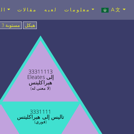
A文
معلومات
لعبه
مقالات
ال
هيكل
مستوىة 3
33311113
Eleates إلى
هيراكليتس
(لا معنى له)
3331111
تاليس إلى هيراكليتس
(فوري)