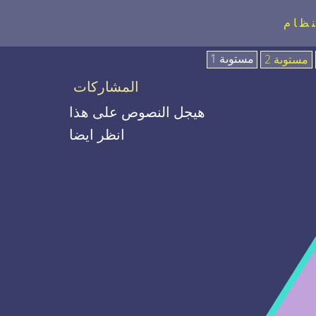
نظام
مستوىة 1
مستوىة 2
المشاركات
هيجل النصوص على هذا
انظر ايضا