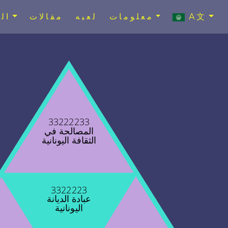
A文
معلومات
لعبه
مقالات
ال
33222233
المصالحة في
الثقافة اليونانية
3322223
عبادة الديانة
اليونانية