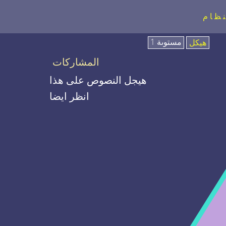
نظام
مستوىة 1
هيكل
المشاركات
هيجل النصوص على هذا
انظر ايضا