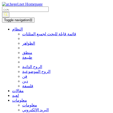
Toggle navigation
☰
النظام
قائمة قابلة للبحث لجميع المثلثات
الظواهر
منطق
طبيعة
الروح الذاتية
الروح الموضوعية
فن
دين
فلسفة
مقالات
لعبه
معلومات
معلومات
البريد الإلكتروني