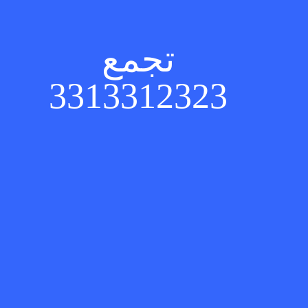
تجمع
3313312323