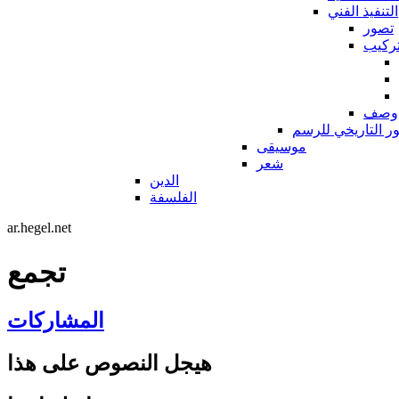
التنفيذ الفني
تصور
ركيب
وصف
ور التاريخي للرسم
موسيقى
شعر
الدين
الفلسفة
ar.hegel.net
تجمع
المشاركات
هيجل النصوص على هذا