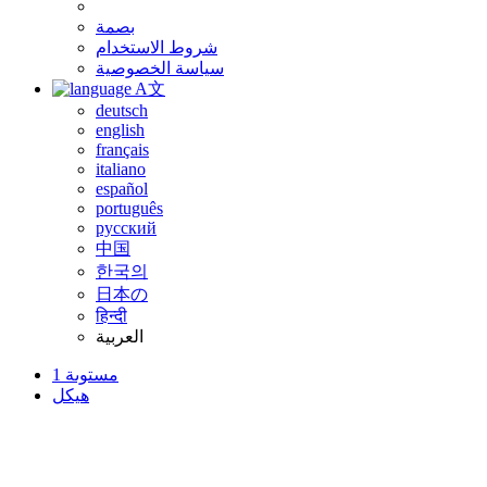
بصمة
شروط الاستخدام
سياسة الخصوصية
A文
deutsch
english
français
italiano
español
português
русский
中国
한국의
日本の
हिन्दी
العربية
مستوىة 1
هيكل