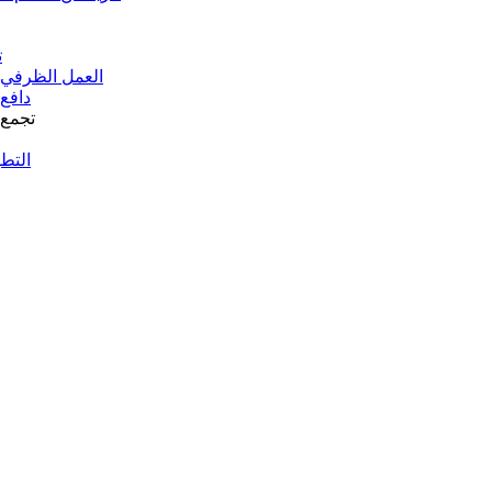
ت
العمل الظرفي
دافع
تجمع
التط