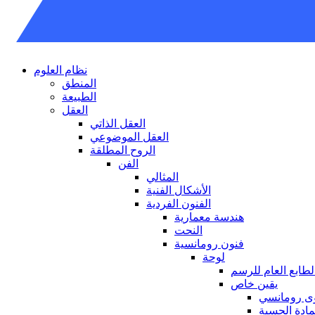
نظام العلوم
المنطق
الطبيعة
العقل
العقل الذاتي
العقل الموضوعي
الروح المطلقة
الفن
المثالي
الأشكال الفنية
الفنون الفردية
هندسة معمارية
النحت
فنون رومانسية
لوحة
لطابع العام للرسم
يقين خاص
ى رومانسي
مادة الحسية