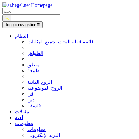
Toggle navigation
☰
النظام
قائمة قابلة للبحث لجميع المثلثات
الظواهر
منطق
طبيعة
الروح الذاتية
الروح الموضوعية
فن
دين
فلسفة
مقالات
لعبه
معلومات
معلومات
البريد الإلكتروني