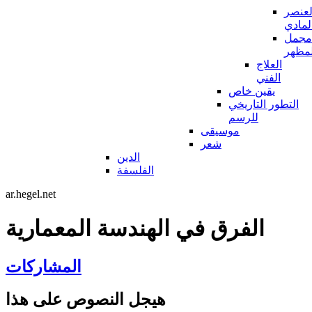
لعنصر
لمادي
مجمل
لمظهر
العلاج
الفني
يقين خاص
التطور التاريخي
للرسم
موسيقى
شعر
الدين
الفلسفة
ar.hegel.net
الفرق في الهندسة المعمارية
المشاركات
هيجل النصوص على هذا