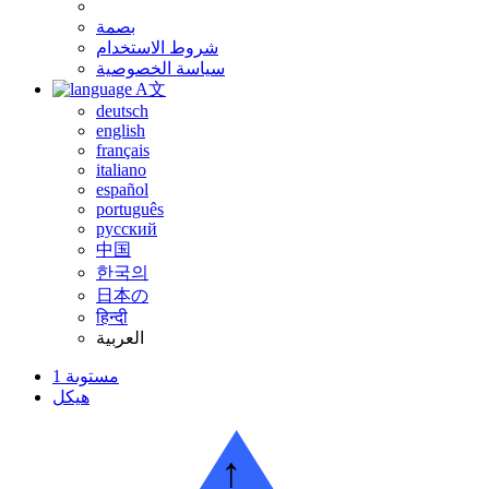
بصمة
شروط الاستخدام
سياسة الخصوصية
A文
deutsch
english
français
italiano
español
português
русский
中国
한국의
日本の
हिन्दी
العربية
مستوىة 1
هيكل
↑