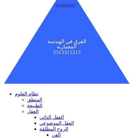
331331122
الفرق في الهندسة
المعمارية
3313311213
نظام العلوم
المنطق
الطبيعة
العقل
العقل الذاتي
العقل الموضوعي
الروح المطلقة
الفن