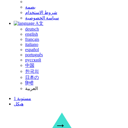
بصمة
شروط الاستخدام
سياسة الخصوصية
A文
deutsch
english
français
italiano
español
português
русский
中国
한국의
日本の
हिन्दी
العربية
مستوىة 1
هيكل
→