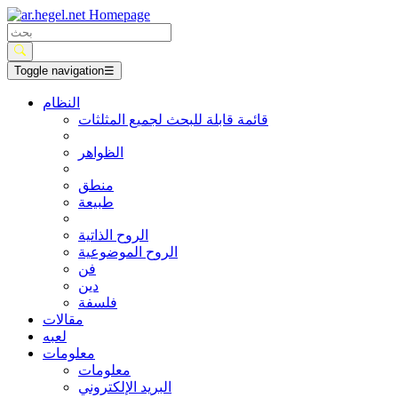
Toggle navigation
☰
النظام
قائمة قابلة للبحث لجميع المثلثات
الظواهر
منطق
طبيعة
الروح الذاتية
الروح الموضوعية
فن
دين
فلسفة
مقالات
لعبه
معلومات
معلومات
البريد الإلكتروني