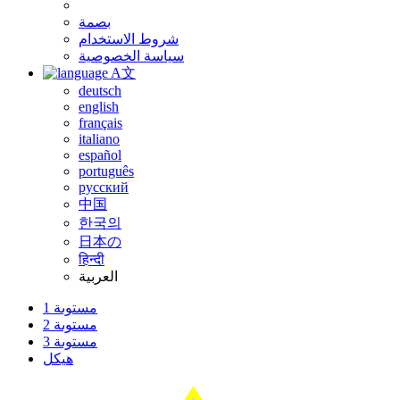
بصمة
شروط الاستخدام
سياسة الخصوصية
A文
deutsch
english
français
italiano
español
português
русский
中国
한국의
日本の
हिन्दी
العربية
مستوىة 1
مستوىة 2
مستوىة 3
هيكل