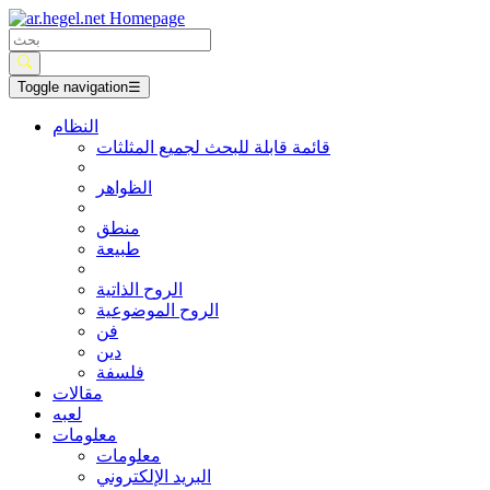
Toggle navigation
☰
النظام
قائمة قابلة للبحث لجميع المثلثات
الظواهر
منطق
طبيعة
الروح الذاتية
الروح الموضوعية
فن
دين
فلسفة
مقالات
لعبه
معلومات
معلومات
البريد الإلكتروني