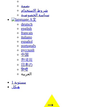
بصمة
شروط الاستخدام
سياسة الخصوصية
A文
deutsch
english
français
italiano
español
português
русский
中国
한국의
日本の
हिन्दी
العربية
مستوىة 1
هيكل
→