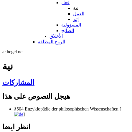
فعل
نية
العمل
إثم
المسؤولية
الصالح
الأخلاق
الروح المطلقة
ar.hegel.net
نية
المشاركات
هيجل النصوص على هذا
§504 Enzyklopädie der philosophischen Wissenschaften [
]
انظر ايضا