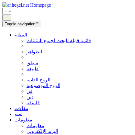
Toggle navigation
☰
النظام
قائمة قابلة للبحث لجميع المثلثات
الظواهر
منطق
طبيعة
الروح الذاتية
الروح الموضوعية
فن
دين
فلسفة
مقالات
لعبه
معلومات
معلومات
البريد الإلكتروني