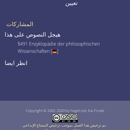
تعيين
المشاركات
هيجل النصوص على هذا
§491 Enzyklopädie der philosophischen
Wissenschaften [
]
انظر ايضا
Copyright © 2002-2020 by hegel.net, Kai Froeb
.
تم ترخيص هذا العمل بموجب ترخيص المشاع الإبداعي