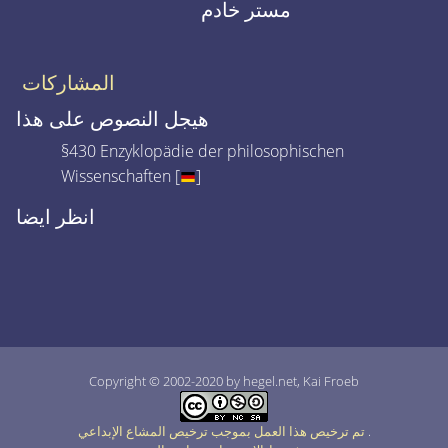
مستر خادم
المشاركات
هيجل النصوص على هذا
§430 Enzyklopädie der philosophischen
Wissenschaften [
]
انظر ايضا
Copyright © 2002-2020 by hegel.net, Kai Froeb
.
تم ترخيص هذا العمل بموجب ترخيص المشاع الإبداعي