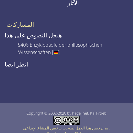
الآثار
المشاركات
هيجل النصوص على هذا
§406 Enzyklopädie der philosophischen
Wissenschaften [
]
انظر ايضا
Copyright © 2002-2020 by hegel.net, Kai Froeb
.
تم ترخيص هذا العمل بموجب ترخيص المشاع الإبداعي