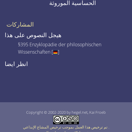
الحساسية الموروثة
المشاركات
هيجل النصوص على هذا
§395 Enzyklopädie der philosophischen
Wissenschaften [
]
انظر ايضا
Copyright © 2002-2020 by hegel.net, Kai Froeb
.
تم ترخيص هذا العمل بموجب ترخيص المشاع الإبداعي