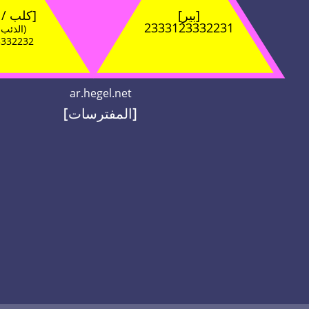
[بير]
[كلب / القطط]
2333123332231
(الذئب والأسد)
3332232
ar.hegel.net
[المفترسات]