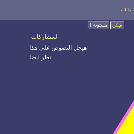
نظام
مستوىة 1
هيكل
المشاركات
هيجل النصوص على هذا
انظر ايضا