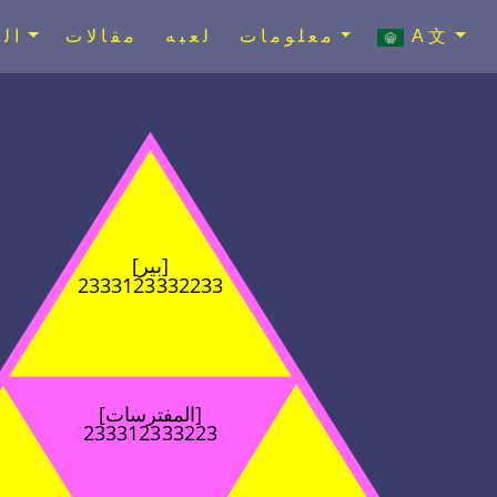
A文
معلومات
لعبه
مقالات
ال
[بير]
2333123332233
[المفترسات]
233312333223