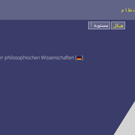
نظام
مستوىة 1
هيكل
r philosophischen Wissenschaften [
]