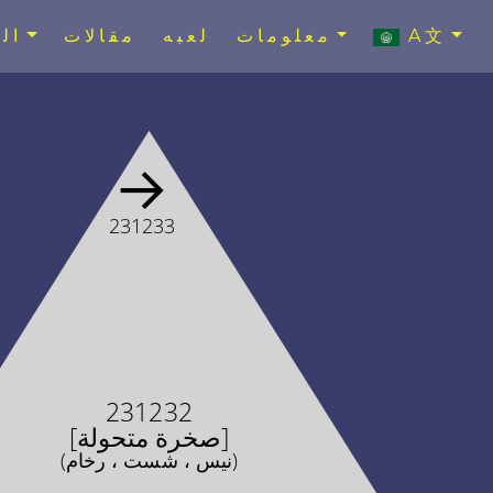
A文
معلومات
لعبه
مقالات
ال
→
231233
231232
[صخرة متحولة]
(نيس ، شست ، رخام)