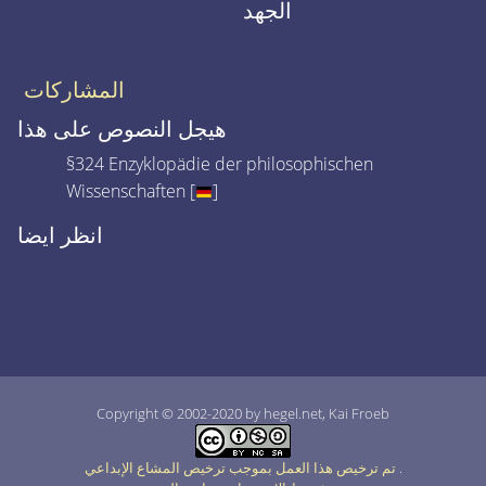
الجهد
المشاركات
هيجل النصوص على هذا
§324 Enzyklopädie der philosophischen
Wissenschaften [
]
انظر ايضا
Copyright © 2002-2020 by hegel.net, Kai Froeb
.
تم ترخيص هذا العمل بموجب ترخيص المشاع الإبداعي