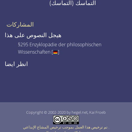
التماسك (التماسك)
المشاركات
هيجل النصوص على هذا
§295 Enzyklopädie der philosophischen
Wissenschaften [
]
انظر ايضا
Copyright © 2002-2020 by hegel.net, Kai Froeb
.
تم ترخيص هذا العمل بموجب ترخيص المشاع الإبداعي