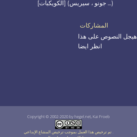
[الكويكبات] (جونو ، سيريس ...)
المشاركات
هيجل النصوص على هذا
انظر ايضا
Copyright © 2002-2020 by hegel.net, Kai Froeb
.
تم ترخيص هذا العمل بموجب ترخيص المشاع الإبداعي