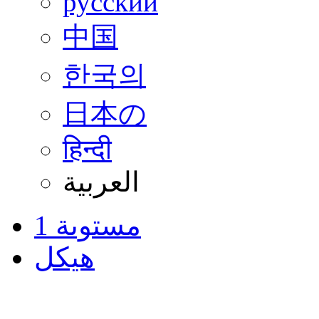
русский
中国
한국의
日本の
हिन्दी
العربية
مستوىة 1
هيكل