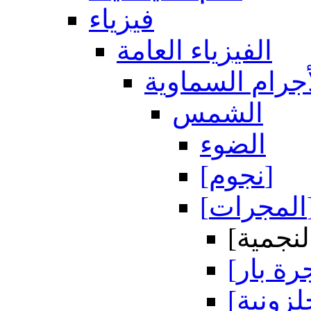
فيزياء
الفيزياء العامة
أجرام السماوية
الشمس
الضوء
[نجوم]
رات]