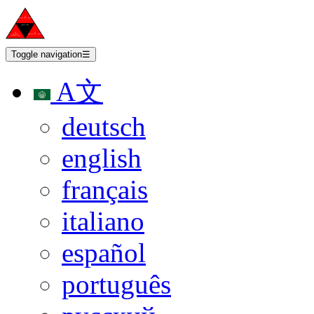
Toggle navigation
☰
A文
deutsch
english
français
italiano
español
português