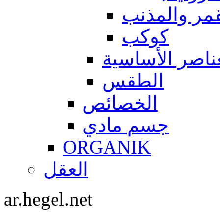
قمر والمذنب
كوكب
ناصر الأساسية
الطقس
الخصائص
جسم مادي
ORGANIK
العقل
ar.hegel.net