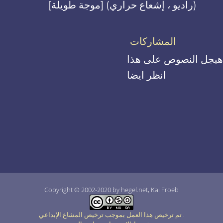
[موجة طويلة] (راديو ، إشعاع حراري)
المشاركات
هيجل النصوص على هذا
انظر ايضا
Copyright © 2002-2020 by hegel.net, Kai Froeb
.
تم ترخيص هذا العمل بموجب ترخيص المشاع الإبداعي