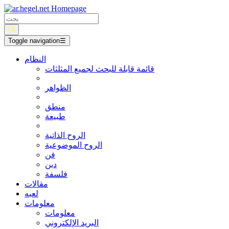
Toggle navigation
☰
النظام
قائمة قابلة للبحث لجميع المثلثات
الظواهر
منطق
طبيعة
الروح الذاتية
الروح الموضوعية
فن
دين
فلسفة
مقالات
لعبه
معلومات
معلومات
البريد الإلكتروني