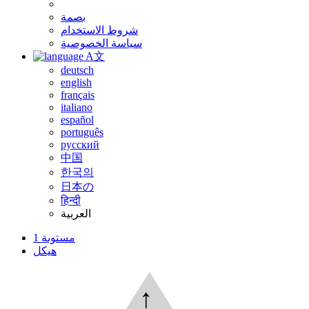
بصمة
شروط الاستخدام
سياسة الخصوصية
A文
deutsch
english
français
italiano
español
português
русский
中国
한국의
日本の
हिन्दी
العربية
مستوىة 1
هيكل
↑