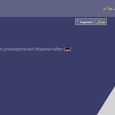
نظام
مستوىة 1
هيكل
r philosophischen Wissenschaften [
]