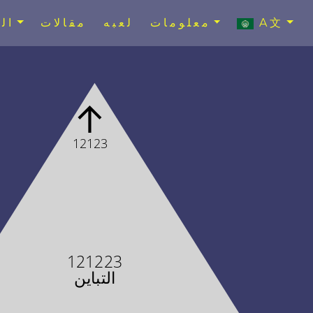
A文
معلومات
لعبه
مقالات
ال
↑
12123
121223
التباين